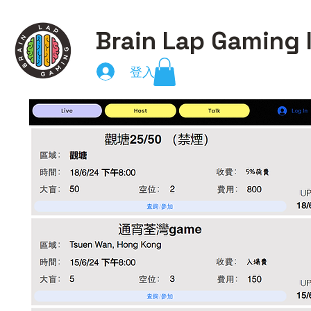
Brain Lap Gaming 
登入